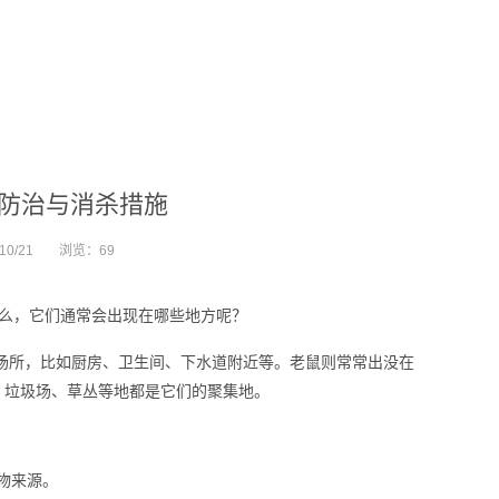
防治与消杀措施
10/21
浏览：
69
么，它们通常会出现在哪些地方呢？
场所，比如厨房、卫生间、下水道附近等。老鼠则常常出没在
、垃圾场、草丛等地都是它们的聚集地。
物来源。