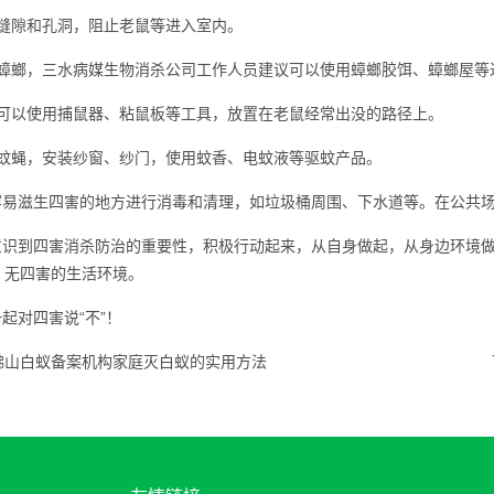
缝隙和孔洞，阻止老鼠等进入室内。
蟑螂，三水病媒生物消杀公司工作人员建议可以使用蟑螂胶饵、蟑螂屋等
可以使用捕鼠器、粘鼠板等工具，放置在老鼠经常出没的路径上。
蚊蝇，安装纱窗、纱门，使用蚊香、电蚊液等
驱蚊产品
。
易滋生四害的地方进行消毒和清理，如垃圾桶周围、下水道等。在公共场
识到四害消杀防治的重要性，积极行动起来，从自身做起，从身边环境做
、无四害的生活环境。
起对四害说“不”！
佛山白蚁备案机构家庭灭白蚁的实用方法