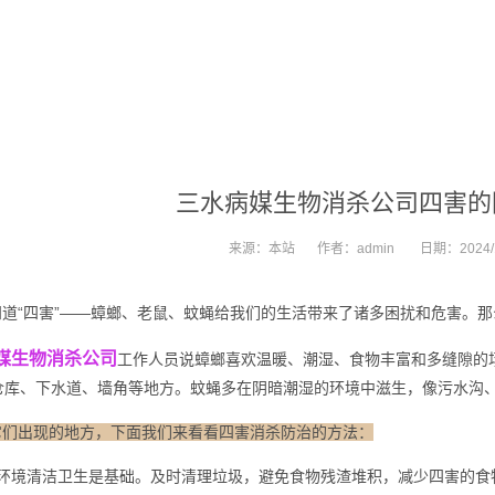
三水病媒生物消杀公司四害的
来源：
本站
作者：
admin
日期：
2024/
道“四害”——蟑螂、老鼠、蚊蝇给我们的生活带来了诸多困扰和危害。那
媒生物消杀公司
工作人员说蟑螂喜欢温暖、潮湿、食物丰富和多缝隙的
仓库、下水道、墙角等地方。蚊蝇多在
阴暗潮湿
的环境中滋生，像污水沟
它们出现的地方，下面我们来看看四害消杀防治的方法：
环境清洁卫生是基础。及时清理垃圾，避免食物残渣堆积，减少四害的食