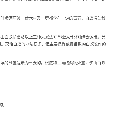
时喷洒药液，使木材及土壤都含有一定的毒素，白蚁活动触
山白蚁防治站以上三种灭蚁法可单独运用也可综合运用。另
果。灭治白蚁的办法很多，但主要还得依据细致的白蚁发作的
壤的处置是最为重要的。根底和土壤的药物处置，佛山白蚁
物
。