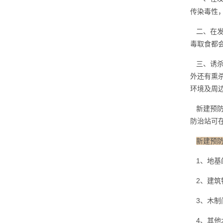
传染毒性
二、在发
毒取食都
三、诱杀
外还有熏
环境及周
新建预防
防治站可
新建预
1、地基
2、建筑
3、木制
4、其他