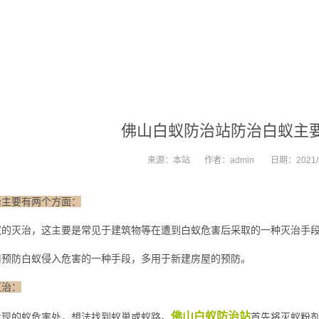
佛山白蚁防治站防治白蚁主
来源：
本站
作者：
admin
日期：
2021/
治主要有两个方面：
的灭治，这主要是常见于建筑物等在遭到白蚁危害后采取的一种灭治手
预防白蚁侵入危害的一种手段，多用于新建房屋的预防。
灭治：
佛山白蚁防治站
现的蚁危害处，想法找到蚁巢或蚁路。
首先将灭蚁粉