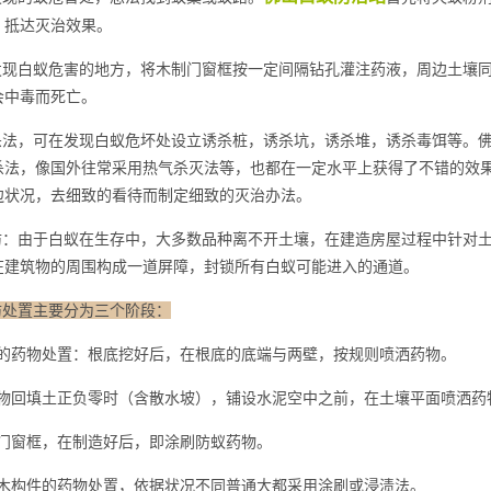
，抵达灭治效果。
现白蚁危害的地方，将木制门窗框按一定间隔钻孔灌注药液，周边土壤同
会中毒而死亡。
法，可在发现白蚁危坏处设立诱杀桩，诱杀坑，诱杀堆，诱杀毒饵等。佛
杀法，像国外往常采用
热气杀灭法
等，也都在一定水平上获得了不错的效
边状况，去细致的看待而制定细致的
灭治办法
。
：由于白蚁在生存中，大多数品种离不开土壤，在建造房屋过程中针对土
在建筑物的周围构成一道屏障，封锁所有白蚁可能进入的通道。
防处置主要分为三个阶段：
的药物处置：根底挖好后，在根底的底端与两壁，按规则喷洒药物。
物回填土正负零时（含散水坡），铺设水泥空中之前，在土壤平面
喷洒药
门窗框，在制造好后，即涂刷防蚁药物。
木构件的药物处置，依据状况不同普通大都采用涂刷或浸渍法。