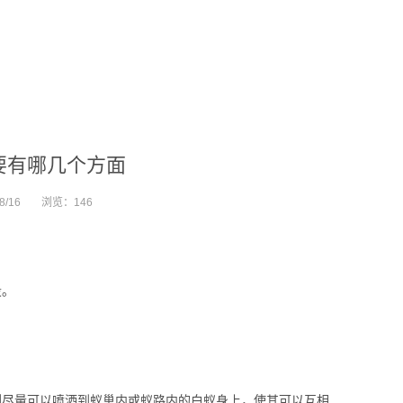
要有哪几个方面
8/16
浏览：
146
段。
剂尽量可以喷洒到蚁巢内或蚁路内的白蚁身上，使其可以互相