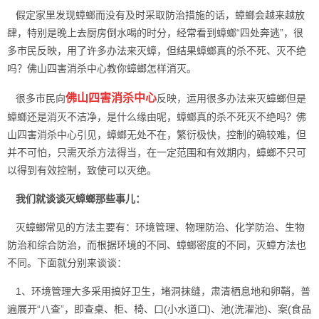
假定家里发现蟑螂而没有及时采取防治措施的话，蟑螂会越来越放
肆，特别是晚上去厨房倒水喝的时分，经常看到蟑螂“四处奔逃”，很
多市民反映，用了许多办法来灭蟑，但结果蟑螂真的杀不死、灭不绝
吗？佛山四害消杀中心教你蟑螂怎样消灭。
佛山四害消杀中心
很多市民向
反映，运用很多办法来灭蟑螂但是
蟑螂还是消灭不洁净，是什么缘由呢，蟑螂真的杀不死灭不绝吗？佛
山四害消杀中心引见，蟑螂无处不在，繁衍极快，控制的确较难，但
并不可怕，只需灭杀方法得当，在一定范围和有效期内，蟑螂不只可
以得到有效控制，致使可以灭绝。
我们就谈谈灭蟑螂那些事儿
：
灭蟑螂常见的方法主要有：环境管理、物理防治、化学防治、生物
防治和综合防治，而根据环境的不同、蟑螂密度的不同，
灭蟑方法
也
不同。下面就分别来谈谈：
1、环境管理大多采用搞好卫生，堵洞抹缝，肃清栖息地和卵鞘，普
遍展开“八查”，即查桌、柜、椅、口(小水道口)、池(洗濯池)、案(食品