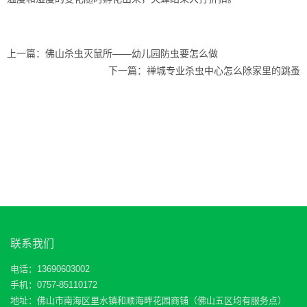
上一篇：
佛山杀虫灭鼠所——幼儿园防虫要怎么做
下一篇：
禅城专业杀虫中心怎么除家里的跳蚤
联系我们
电话：13690603002
手机：0757-85110172
地址：佛山市南海区里水镇和顺海畔花园商铺（佛山五区均有服务点）