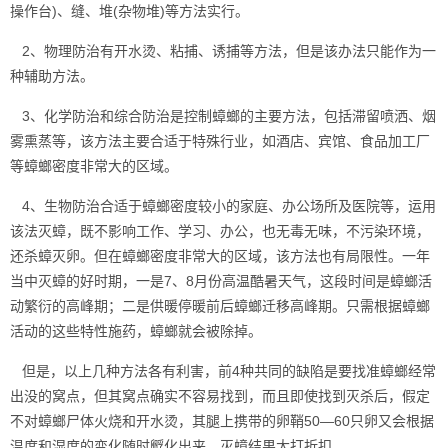
操作台)、缝、堆(杂物堆)等方法实行。
2、物理防治有开水烫、粘捕、诱捕等方法，但是该办法只能作为一
种辅助方法。
3、化学防治和综合防治是控制蟑螂的主要方法，包括滞留喷洒、烟
雾熏蒸等，该方法主要合适于特殊行业，如酒店、宾馆、食品加工厂
等蟑螂密度非常大的区域。
4、生物防治合适于蟑螂密度较小的家庭、办公场所及医院等，运用
该法灭蟑，既不影响工作、学习、办公，也无毒无味，不污染环境，
还杀蟑灭卵。但在蟑螂密度非常大的区域，该方法也有局限性。一年
当中灭蟑的好时期，一是7、8月份高温酷暑天气，这段时间是蟑螂活
动
繁衍的高峰期
；二是供暖停暖前后蟑螂迁移高峰期。只需根据蟑螂
活动的这些
特性施药
，蟑螂就会被除掉。
但是，以上几种方法各有利害，前4种共同的缺陷是要找准蟑螂经常
出没的窝点，但其窝点确实不容易找到，而且即使找到灭杀后，假定
不对蟑螂尸体火烧和开水烫，其腿上携带的
卵鞘
50—60只卵又会根据
温度和湿度的变化随时孵化出来，灭蟑结果大打折扣。