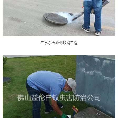
三水杀灭蟑螂蚊蝇工程