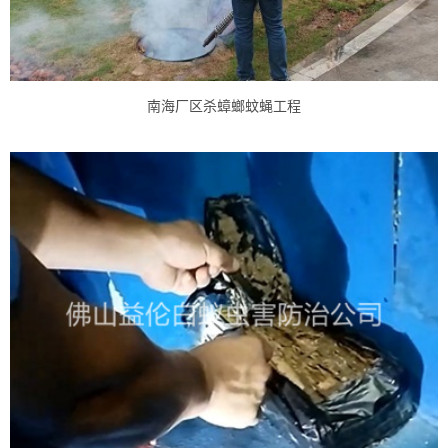
南海厂区杀蟑螂蚊蝇工程