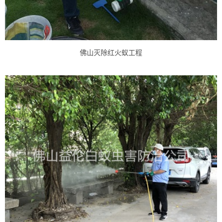
佛山灭除红火蚁工程