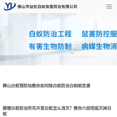
狮山白蚁预防站教你如何除白蚁防治白蚂蚁危害
顺德白蚁防治所花卉里白蚁怎么消灭？教你六招彻底灭掉白
蚁