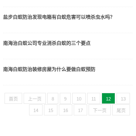
盐步白蚁防治发现电箱有白蚁危害可以喷杀虫水吗？
南海治白蚁公司专业消杀白蚁的三个要点
南海白蚁防治装修房屋为什么要做白蚁预防
首页
上一页
8
9
10
11
12
13
14
15
16
17
下一页
尾页